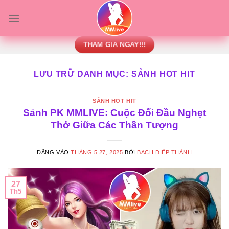
Bỏ
qua
nội
dung
THAM GIA NGAY!!!
LƯU TRỮ DANH MỤC:
SẢNH HOT HIT
SẢNH HOT HIT
Sảnh PK MMLIVE: Cuộc Đối Đầu Nghẹt
Thở Giữa Các Thần Tượng
ĐĂNG VÀO
THÁNG 5 27, 2025
BỞI
BẠCH DIỆP THÀNH
27
Th5