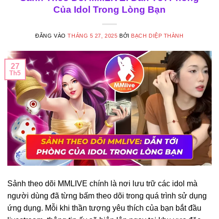
Của Idol Trong Lòng Bạn
ĐĂNG VÀO
THÁNG 5 27, 2025
BỞI
BẠCH DIỆP THÀNH
27
Th5
Sảnh theo dõi MMLIVE chính là nơi lưu trữ các idol mà
người dùng đã từng bấm theo dõi trong quá trình sử dụng
ứng dụng. Mỗi khi thần tượng yêu thích của bạn bắt đầu