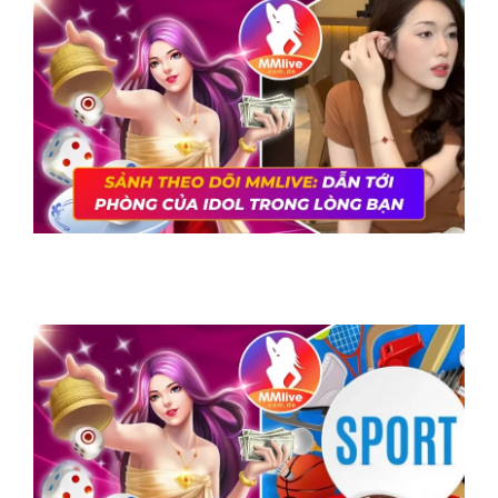
Sảnh Theo Dõi MMLIVE: Dẫn Tới Phòng Của Idol Trong
Lòng Bạn