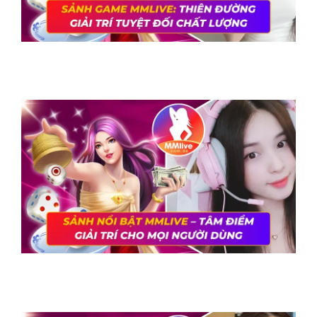
Sảnh Game MMLIVE: Thiên Đường Giải Trí Tuyệt Đối
Chất Lượng
Sảnh Nổi Bật MMLIVE – Tâm Điểm Giải Trí Cho Mọi
Người Dùng