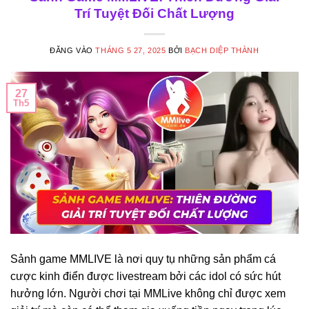
Trí Tuyệt Đối Chất Lượng
ĐĂNG VÀO
THÁNG 5 27, 2025
BỞI
BẠCH DIỆP THÀNH
27
Th5
Sảnh game MMLIVE là nơi quy tụ những sản phẩm cá
cược kinh điển được livestream bởi các idol có sức hút
hưởng lớn. Người chơi tại MMLive không chỉ được xem