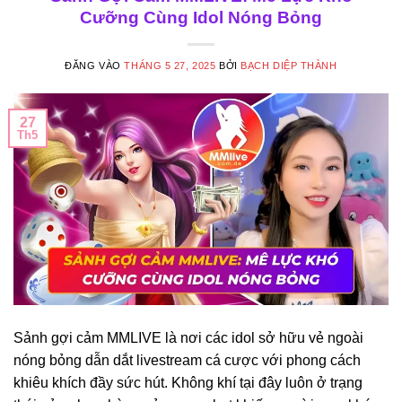
Cưỡng Cùng Idol Nóng Bỏng
ĐĂNG VÀO
THÁNG 5 27, 2025
BỞI
BẠCH DIỆP THÀNH
27
Th5
Sảnh gợi cảm MMLIVE là nơi các idol sở hữu vẻ ngoài
nóng bỏng dẫn dắt livestream cá cược với phong cách
khiêu khích đầy sức hút. Không khí tại đây luôn ở trạng