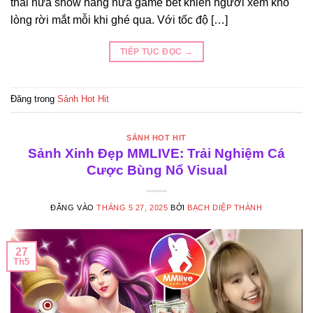
thái nửa show hàng nửa game bet khiến người xem khó
lòng rời mắt mỗi khi ghé qua. Với tốc độ […]
TIẾP TỤC ĐỌC
→
Đăng trong
Sảnh Hot Hit
SẢNH HOT HIT
Sảnh Xinh Đẹp MMLIVE: Trải Nghiệm Cá
Cược Bùng Nổ Visual
ĐĂNG VÀO
THÁNG 5 27, 2025
BỞI
BẠCH DIỆP THÀNH
27
Th5